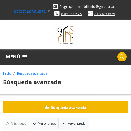
9s.grupoinmobiliario@gmail.com
Select Language
▼
8180290675
8180290675
MENÚ
Inicio
Búsqueda avanzada
Búsqueda avanzada
Búsqueda avanzada
Más nuevo
Menor precio
Mayor precio