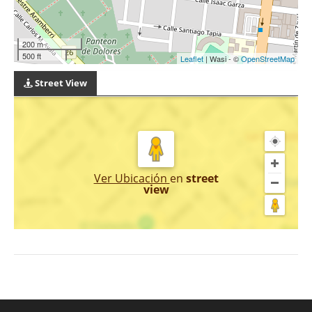
200 m
500 ft
Leaflet
| Wasi - ©
OpenStreetMap
Street View
Ver Ubicación
en
street
view