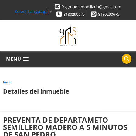
9s.grupoinmobiliario@gmail.com
Select Language
▼
8180290675
8180290675
MENÚ
Inicio
Detalles del inmueble
PREVENTA DE DEPARTAMETO
SEMILLERO MADERO A 5 MINUTOS
DE SAN PEDRO