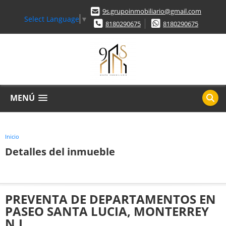
9s.grupoinmobiliario@gmail.com
Select Language
▼
8180290675
8180290675
MENÚ
Inicio
Detalles del inmueble
PREVENTA DE DEPARTAMENTOS EN
PASEO SANTA LUCIA, MONTERREY
N.L.