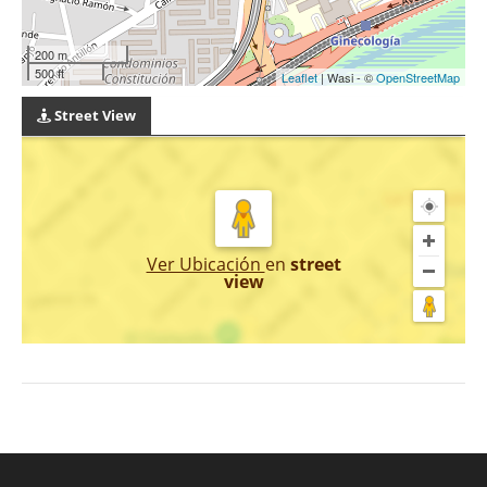
200 m
500 ft
Leaflet
| Wasi - ©
OpenStreetMap
Street View
Ver Ubicación
en
street
view