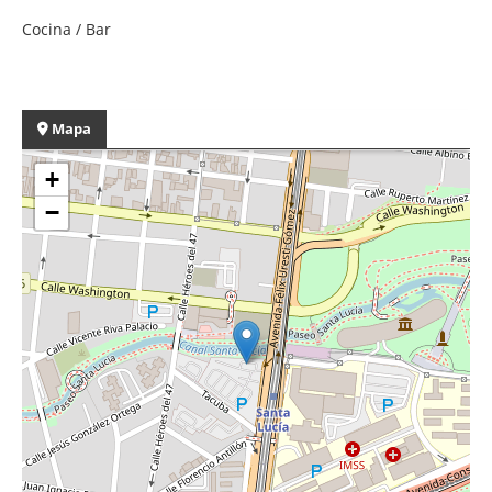
Cocina / Bar
Mapa
+
−