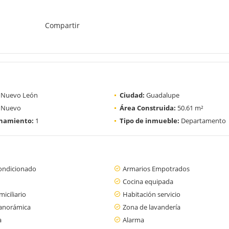
Compartir
Nuevo León
Ciudad:
Guadalupe
Nuevo
Área Construida:
50.61 m²
onamiento:
1
Tipo de inmueble:
Departamento
condicionado
Armarios Empotrados
Cocina equipada
iciliario
Habitación servicio
panorámica
Zona de lavandería
a
Alarma