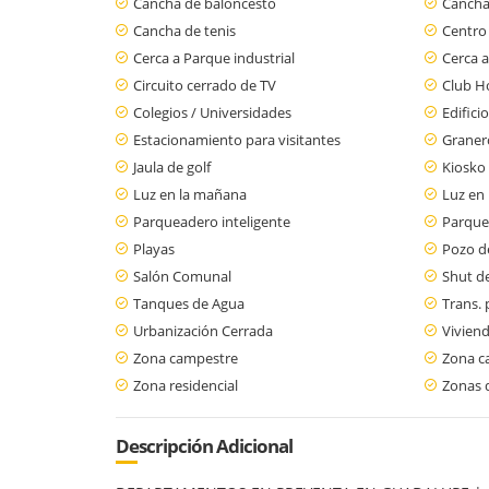
Cancha de baloncesto
Cancha
Cancha de tenis
Centro
Cerca a Parque industrial
Cerca a
Circuito cerrado de TV
Club H
Colegios / Universidades
Edifici
Estacionamiento para visitantes
Graner
Jaula de golf
Kiosko
Luz en la mañana
Luz en 
Parqueadero inteligente
Parque
Playas
Pozo d
Salón Comunal
Shut d
Tanques de Agua
Trans. 
Urbanización Cerrada
Viviend
Zona campestre
Zona c
Zona residencial
Zonas 
Descripción Adicional