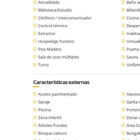
Amueblado
Baño au
Biblioteca/Estudio
Bifamil
Citófono / Intercomunicador
Cocina
Control térmico
Despe
Extractor
Habita
Hospedaje Turismo
Inmueb
Piso Madera
Puerta
Sala de usos múltiples
Sauna
Turco
Unifami
Características externas
Acceso pavimentado
Alacen
Garaje
Garita 
Piscina
Porterí
Zona infantil
Zonas 
Árboles frutales
Área So
Bosque nativos
Bunga