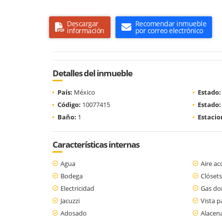
Descargar
Recomendar inmueble
información
por correo electrónico
Detalles del inmueble
País:
México
Estado:
Código:
10077415
Estado:
Baño:
1
Estaci
Características internas
Agua
Aire a
Bodega
Clósets
Electricidad
Gas dom
Jacuzzi
Vista 
Adosado
Alacen