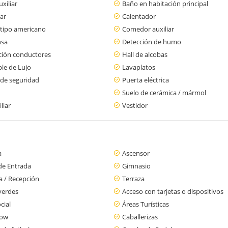
xiliar
Baño en habitación principal
iar
Calentador
 tipo americano
Comedor auxiliar
nsa
Detección de humo
ción conductores
Hall de alcobas
le de Lujo
Lavaplatos
 de seguridad
Puerta eléctrica
Suelo de cerámica / mármol
liar
Vestidor
a
Ascensor
de Entrada
Gimnasio
a / Recepción
Terraza
verdes
Acceso con tarjetas o dispositivos
cial
Áreas Turísticas
low
Caballerizas