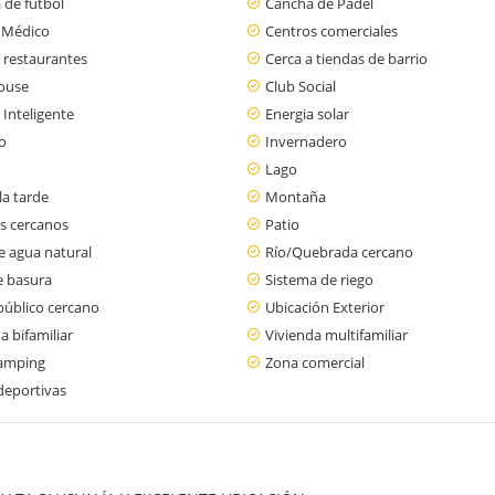
 de futbol
Cancha de Padel
 Médico
Centros comerciales
 restaurantes
Cerca a tiendas de barrio
ouse
Club Social
o Inteligente
Energia solar
o
Invernadero
Lago
la tarde
Montaña
s cercanos
Patio
e agua natural
Río/Quebrada cercano
e basura
Sistema de riego
público cercano
Ubicación Exterior
a bifamiliar
Vivienda multifamiliar
amping
Zona comercial
deportivas