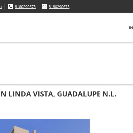
m
8180290675
8180290675
IN
 LINDA VISTA, GUADALUPE N.L.