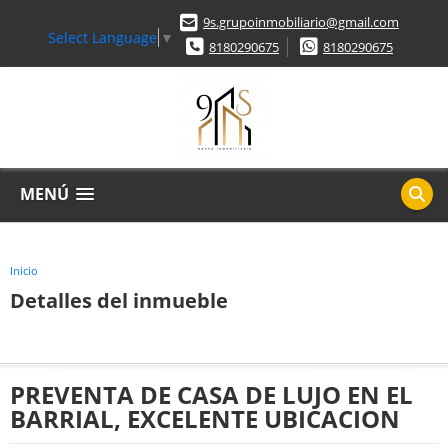
9s.grupoinmobiliario@gmail.com
Select Language
▼
8180290675
8180290675
MENÚ
Inicio
Detalles del inmueble
PREVENTA DE CASA DE LUJO EN EL
BARRIAL, EXCELENTE UBICACION