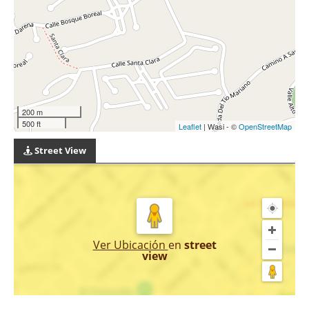
200 m
500 ft
Leaflet
| Wasi - ©
OpenStreetMap
Street View
Ver Ubicación
en
street
view