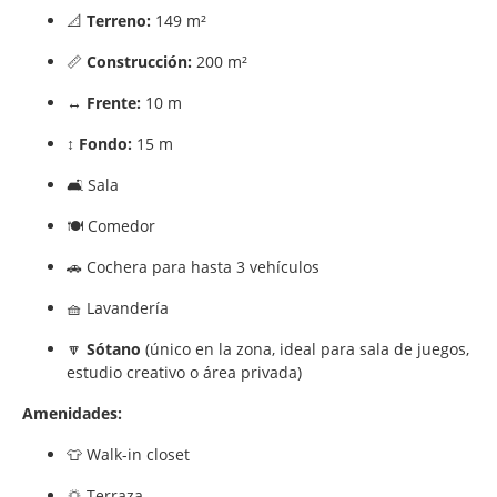
📐
Terreno:
149 m²
📏
Construcción:
200 m²
↔️
Frente:
10 m
↕️
Fondo:
15 m
🛋️ Sala
🍽️ Comedor
🚗 Cochera para hasta 3 vehículos
🧺 Lavandería
🔽
Sótano
(único en la zona, ideal para sala de juegos,
estudio creativo o área privada)
Amenidades:
👕 Walk-in closet
🌅 Terraza