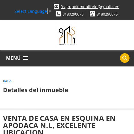
9s.grupoinmobiliario@gmail.com
Select Language
▼
8180290675
8180290675
MENÚ
Inicio
Detalles del inmueble
VENTA DE CASA EN ESQUINA EN
APODACA N.L, EXCELENTE
UBICACION