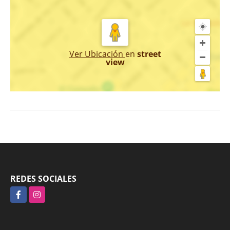
Ver Ubicación
en
street
view
REDES SOCIALES
Facebook
Instagram