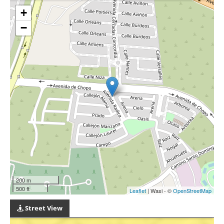
+
−
200 m
500 ft
Leaflet
| Wasi - ©
OpenStreetMap
Street View