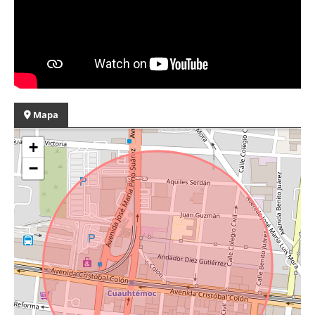
Mapa
+
−