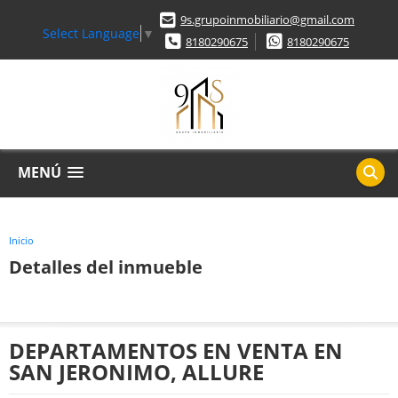
9s.grupoinmobiliario@gmail.com
Select Language
▼
8180290675
8180290675
MENÚ
Inicio
Detalles del inmueble
DEPARTAMENTOS EN VENTA EN
SAN JERONIMO, ALLURE