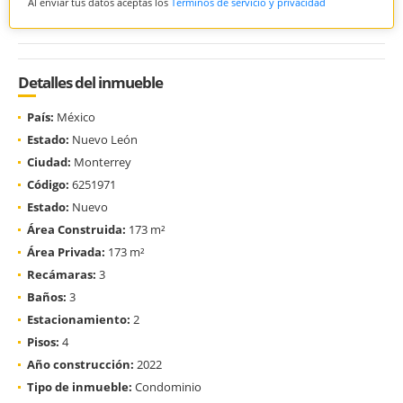
Al enviar tus datos aceptas los
Términos de servicio y privacidad
Detalles del inmueble
País:
México
Estado:
Nuevo León
Ciudad:
Monterrey
Código:
6251971
Estado:
Nuevo
Área Construida:
173 m²
Área Privada:
173 m²
Recámaras:
3
Baños:
3
Estacionamiento:
2
Pisos:
4
Año construcción:
2022
Tipo de inmueble:
Condominio