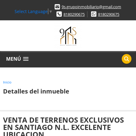
9s.grupoinmobiliario@gmail.com
Select Language
▼
8180290675
8180290675
MENÚ
Inicio
Detalles del inmueble
VENTA DE TERRENOS EXCLUSIVOS
EN SANTIAGO N.L. EXCELENTE
UBICACION