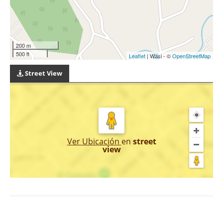
200 m
500 ft
Leaflet
| Wasi - ©
OpenStreetMap
Street View
Ver Ubicación
en
street
view