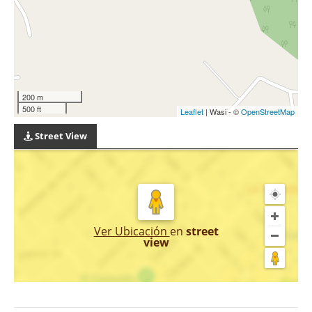
200 m
500 ft
Leaflet
| Wasi - ©
OpenStreetMap
Street View
Ver Ubicación
en
street
view