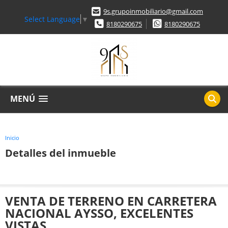
9s.grupoinmobiliario@gmail.com
Select Language
▼
8180290675
8180290675
MENÚ
Inicio
Detalles del inmueble
VENTA DE TERRENO EN CARRETERA
NACIONAL AYSSO, EXCELENTES
VISTAS